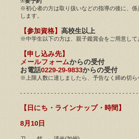
※
要予約
※初心者の方は取り扱いなどの指導の後に、係
します。
【参加資格】
高校生以上
※中学生以下の方は、親子鑑賞会をご用意して
【申し込み先】
メールフォーム
からの受付
お電話
0229-29-9833
からの受付
※上限人数に達しましたら、予告なく締め切ら
- - - - - - - - - - - - - - - - - - - - - - - - - - - - - - - - - - -
【日にち・ラインナップ・時間】
8月10日
刀 銘 清光(加州)