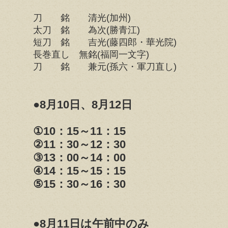
刀 銘 清光(加州)
太刀 銘 為次(勝青江)
短刀 銘 吉光(藤四郎・華光院)
長巻直し 無銘(福岡一文字)
刀 銘 兼元(孫六・軍刀直し)
●8月10日、8月12日
①10：15～11：15
②11：30～12：30
③13：00～14：00
④14：15～15：15
⑤15：30～16：30
●8月11日は午前中のみ