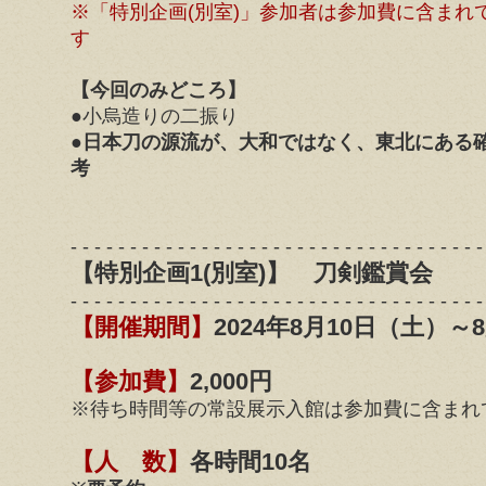
※「特別企画(別室)」参加者は参加費に含まれ
す
【今回のみどころ】
●小烏造りの二振り
●
日本刀の源流が、大和ではなく、東北にある
考
- - - - - - - - - - - - - - - - - - - - - - - - - - - - - - - - - - -
【特別企画1(別室)】 刀剣鑑賞会
- - - - - - - - - - - - - - - - - - - - - - - - - - - - - - - - - - -
【開催期間】
2024年8月10日（土）～
【参加費】
2,000円
※待ち時間等の常設展示入館は参加費に含まれ
【人 数】
各時間10名