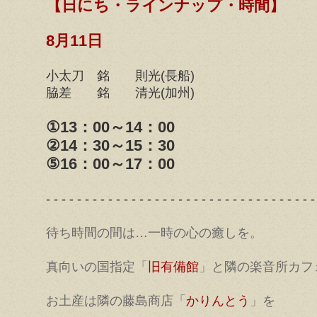
【日にち・ラインナップ・時間】
8月11日
小太刀 銘 則光(長船)
脇差 銘 清光(加州)
①13：00～14：00
②14：30～15：30
⑤16：00～17：00
- - - - - - - - - - - - - - - - - - - - - - - - - - - - - - - - - - -
待ち時間の間は…一時の心の癒しを。
真向いの国指定「
旧有備館
」と隣の楽音所カフ
お土産は隣の藤島商店「
かりんとう
」を