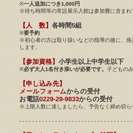
※
一人追加につき1,000円
※待ち時間等の常設展示入館は参加費に含まれ
【人 数】
各時間5組
※
要予約
※初心者の方は取り扱いなどの指導の後に、係
します。
【参加資格】
小学生以上中学生以下
※
必ず大人1名付き添いが必要です。
子どもの
【申し込み先】
メールフォーム
からの受付
お電話
0229-29-9833
からの受付
※上限人数に達しましたら、予告なく締め切ら
- - - - - - - - - - - - - - - - - - - - - - - - - - - - - - - - - - -