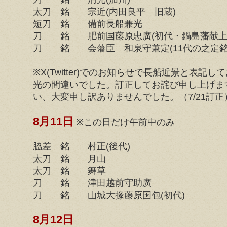
太刀 銘 宗近(内田良平 旧蔵)
短刀 銘 備前長船兼光
刀 銘 肥前国藤原忠廣(初代・鍋島藩献上
刀 銘 会藩臣 和泉守兼定(11代の之定
※X(Twitter)でのお知らせで長船近景と表記
光の間違いでした。訂正してお詫び申し上げま
い、大変申し訳ありませんでした。（7/21訂正
8月11日
※この日だけ午前中のみ
脇差 銘 村正(後代)
太刀 銘 月山
太刀 銘 舞草
刀 銘 津田越前守助廣
刀 銘 山城大掾藤原国包(初代)
8月12日